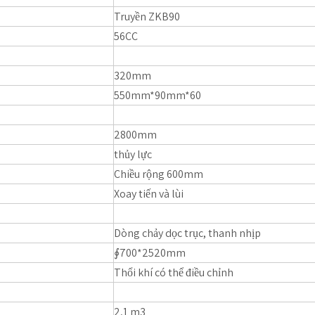
Truyền ZKB90
56CC
320mm
550mm*90mm*60
2800mm
thủy lực
Chiều rộng 600mm
Xoay tiến và lùi
Dòng chảy dọc trục, thanh nhịp
∮700*2520mm
Thổi khí có thể điều chỉnh
2,1 m3