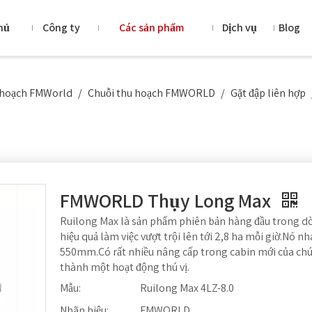
hủ
Công ty
Các sản phẩm
Dịch vụ
Blog
u hoạch FMWorld
/
Chuỗi thu hoạch FMWORLD
/
Gặt đập liên hợp
FMWORLD Thụy Long Max
Ruilong Max là sản phẩm phiên bản hàng đầu trong d
hiệu quả làm việc vượt trội lên tới 2,8 ha mỗi giờ.Nó 
550mm.Có rất nhiều nâng cấp trong cabin mới của chún
thành một hoạt động thú vị.
Mẫu:
Ruilong Max 4LZ-8.0
Nhãn hiệu:
FMWORLD