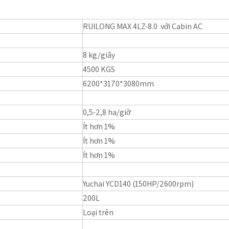
RUILONG MAX 4LZ-8.0 với Cabin AC
8 kg/giây
4500 KGS
6200*3170*3080mm
0,5-2,8 ha/giờ
Ít hơn 1%
Ít hơn 1%
Ít hơn 1%
Yuchai YCD140 (150HP/2600rpm)
200L
Loại trên