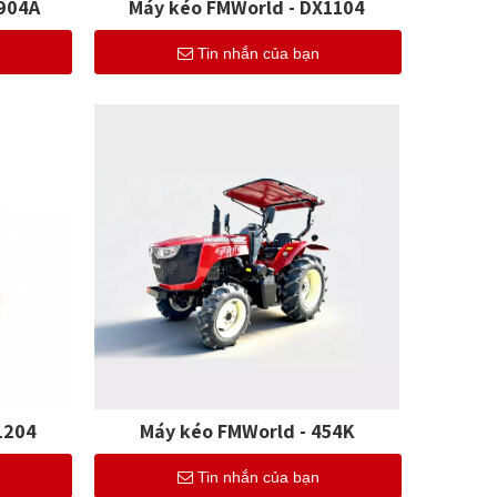
904A
Máy kéo FMWorld - DX1104
Tin nhắn của bạn
1204
Máy kéo FMWorld - 454K
Tin nhắn của bạn