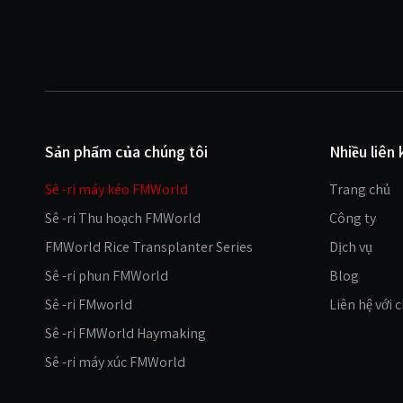
Sản phẩm của chúng tôi
Nhiều liên 
Sê -ri máy kéo FMWorld
Trang chủ
Sê -ri Thu hoạch FMWorld
Công ty
FMWorld Rice Transplanter Series
Dịch vụ
Sê -ri phun FMWorld
Blog
Sê -ri FMworld
Liên hệ với 
Sê -ri FMWorld Haymaking
Sê -ri máy xúc FMWorld