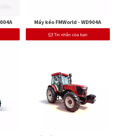
1004A
Máy kéo FMWorld - WD904A
Tin nhắn của bạn