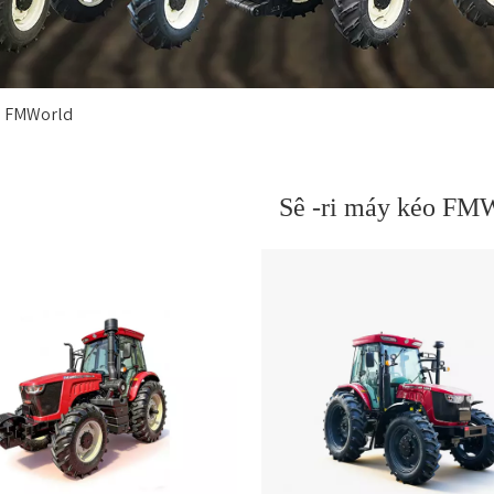
éo FMWorld
Sê -ri máy kéo FM