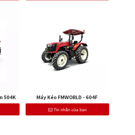
n 504K
Máy Kéo FMWORLD - 604F
Tin nhắn của bạn