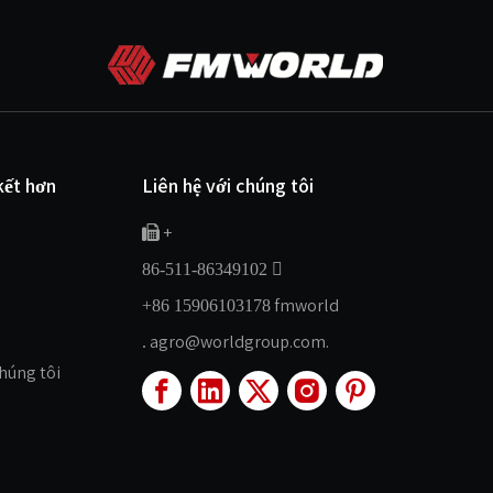
kết hơn
Liên hệ với chúng tôi
+


86-511-86349102
fmworld
+86 15906103178
agro@worldgroup.com.
.
chúng tôi