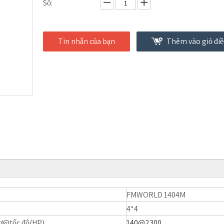
Số:
Tin nhắn của bạn
Thêm vào giỏ điề
FMWORLD 1404M
4*4
cơ@tốc độ(HP)
140@2300