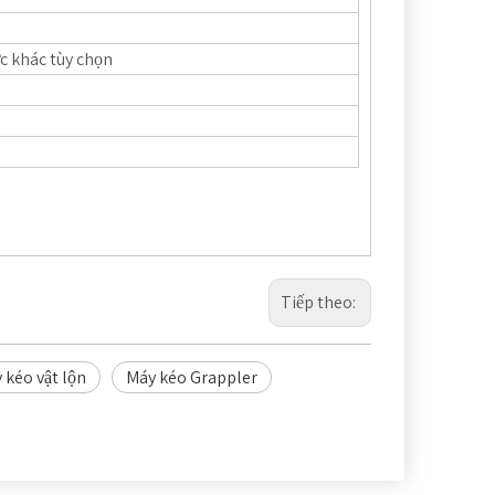
ớc khác tùy chọn
Tiếp theo:
 kéo vật lộn
Máy kéo Grappler