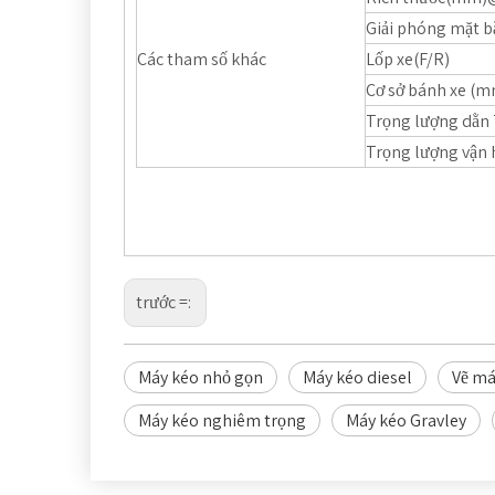
Giải phóng mặt 
Các tham số khác
Lốp xe(F/R)
Cơ sở bánh xe (
Trọng lượng dằn 
Trọng lượng vận 
trước =:
Máy kéo nhỏ gọn
Máy kéo diesel
Vẽ má
Máy kéo nghiêm trọng
Máy kéo Gravley