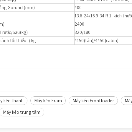
bằng Gorund (mm)
400
13.6-24/16.9-34 R-1, kích thư
mm)
2400
Trước/Sau(kg)
320/180
hành tối thiểu（kg
4150(tán)/4450(cabin)
y kéo thanh
Máy kéo Fram
Máy kéo Frontloader
Máy
Máy kéo trung tâm