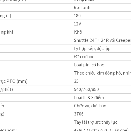
6 xi lanh
ng (L)
180
12V
ông khí
Khô
Shuttle 24F + 24R với Creepe
Ly hợp kép, độc lập
Đĩa cơ học
Loại pin, cơ học
Theo chiều kim đồng hồ, nhì
trục PTO (mm)
35
/phút)
540/760/850
Loại III & 3 điểm
iển
Chức vụ, dự thảo
kg)
3706
Tay lái trợ lực thủy lực
@canopy
4780*2130*2760（Tán che)