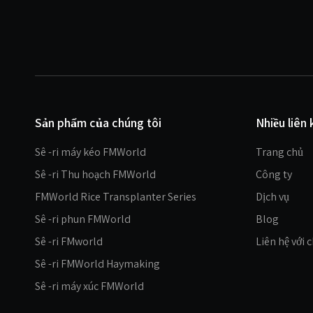
Sản phẩm của chúng tôi
Nhiều liên 
Sê -ri máy kéo FMWorld
Trang chủ
Sê -ri Thu hoạch FMWorld
Công ty
FMWorld Rice Transplanter Series
Dịch vụ
Sê -ri phun FMWorld
Blog
Sê -ri FMworld
Liên hệ với 
Sê -ri FMWorld Haymaking
Sê -ri máy xúc FMWorld