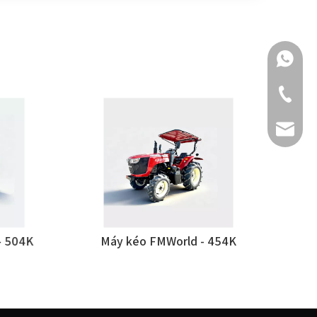
+86 159
+86-511-
fmworld.
04K
Máy kéo FMWorld - 454K
Trì