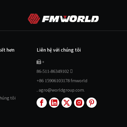
kết hơn
Liên hệ với chúng tôi
+


86-511-86349102
fmworld
+86 15906103178
agro@worldgroup.com.
.
chúng tôi