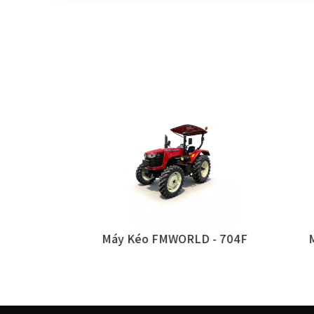
n 1104ms
Máy Kéo FMWORLD - 704F
Má