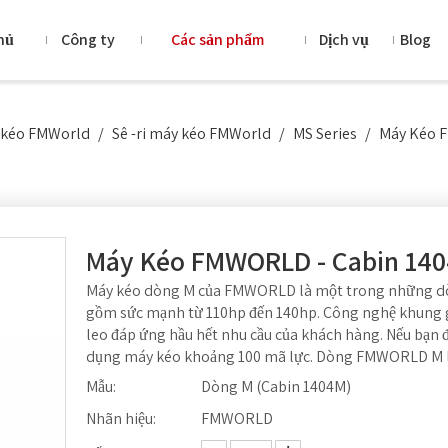
hủ
Công ty
Các sản phẩm
Dịch vụ
Blog
y kéo FMWorld
/
Sê -ri máy kéo FMWorld
/
MS Series
/
Máy Kéo 
Máy Kéo FMWORLD - Cabin 14
Máy kéo dòng M của FMWORLD là một trong những dòn
gồm sức mạnh từ 110hp đến 140hp. Công nghệ khung gầ
leo đáp ứng hầu hết nhu cầu của khách hàng. Nếu bạn
dụng máy kéo khoảng 100 mã lực. Dòng FMWORLD M là
Mẫu:
Dòng M (Cabin 1404M)
Nhãn hiệu:
FMWORLD