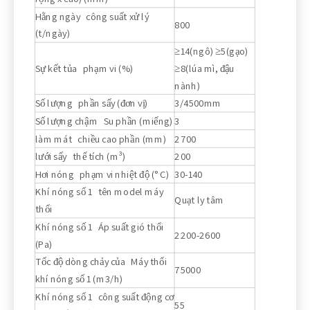
Hằng ngày công suất xử lý
800
(t/ngày)
≥14(ngô) ≥5(gạo)
Sự kết tủa phạm vi (%)
≥8(lúa mì, đậu
nành)
Số lượng phần sấy (đơn vị)
3/4500mm
Số lượng chậm Su phần (miếng)
3
làm mát chiều cao phần (mm)
2700
lưới sấy thể tích (m³)
200
Hơi nóng phạm vi nhiệt độ (° C)
30-140
Khí nóng số 1 tên model máy
Quạt ly tâm
thổi
Khí nóng số 1 Áp suất gió thổi
2200-2600
(Pa)
Tốc độ dòng chảy của Máy thổi
75000
khí nóng số 1 (m3/h)
Khí nóng số 1 công suất động cơ
55