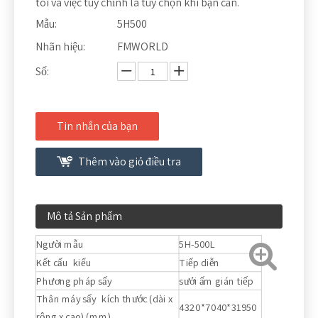
tôi và việc tùy chỉnh là tùy chọn khi bạn cần.
Mẫu:
5H500
Nhãn hiệu:
FMWORLD
Số:
Tin nhắn của bạn
Thêm vào giỏ điều tra
Mô tả Sản phẩm
Người mẫu
5H-500L
Kết cấu kiểu
Tiếp diễn
Phương pháp sấy
sưởi ấm gián tiếp
Thân máy sấy kích thước (dài x
4320*7040*31950
rộng x cao) (mm)