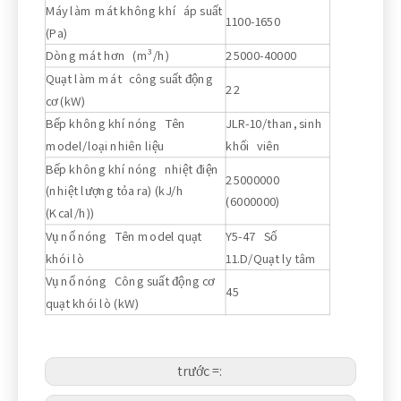
Máy làm mát không khí áp suất
1100-1650
(Pa)
Dòng mát hơn (m³/h)
25000-40000
Quạt làm mát công suất động
22
cơ (kW)
Bếp không khí nóng Tên
JLR-10/than, sinh
model/loại nhiên liệu
khối viên
Bếp không khí nóng nhiệt điện
25000000
(nhiệt lượng tỏa ra) (kJ/h
(6000000)
(Kcal/h))
Vụ nổ nóng Tên model quạt
Y5-47 Số
khói lò
11.D/Quạt ly tâm
Vụ nổ nóng Công suất động cơ
45
quạt khói lò (kW)
trước =: