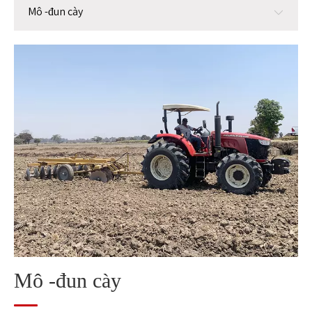
Mô -đun cày
Mô -đun cày
Mô -đun trồng
Mô -đun quản lý
Mô -đun thu hoạch
Mô-đun xử lý hạt sau thu hoạch
Mô -đun xử lý rơm
Mô -đun cày