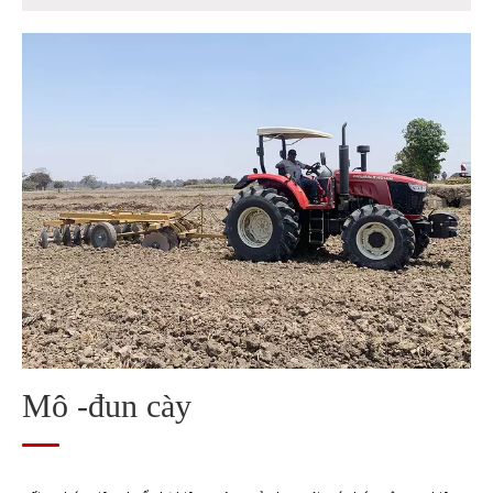
Mô -đun cày
Mô -đun trồng
Mô -đun quản lý
Mô -đun thu hoạch
Mô-đun xử lý hạt sau thu hoạch
Mô -đun xử lý rơm
Mô -đun cày